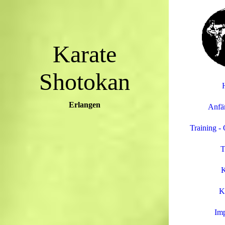
Karate
Shotokan
Erlangen
Anfä
Training -
T
K
K
Im