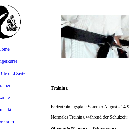
Home
ngerkurse
 Orte und Zeiten
rainer
Training
arate
Ferientrainingsplan: Sommer August - 14.
ontakt
Normales Training während der Schulzeit:
pressum
Oberstufe Blaugurt - Schwarzgurt